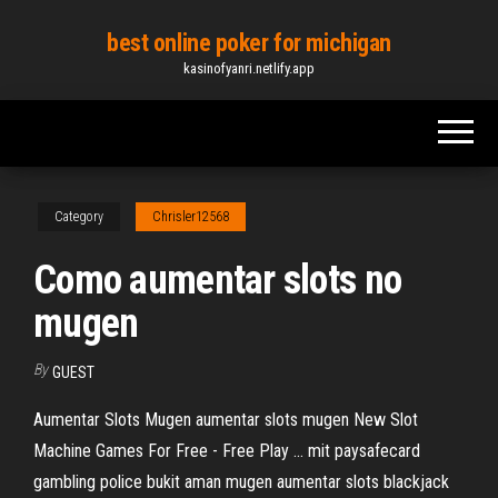
Skip
best online poker for michigan
to
kasinofyanri.netlify.app
the
content
Category
Chrisler12568
Como aumentar slots no
mugen
By
GUEST
Aumentar Slots Mugen aumentar slots mugen New Slot
Machine Games For Free - Free Play ... mit paysafecard
gambling police bukit aman mugen aumentar slots blackjack