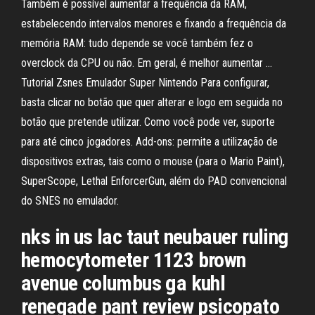
Também é possível aumentar a frequência da RAM,
estabelecendo intervalos menores e fixando a frequência da
memória RAM: tudo depende se você também fez o
overclock da CPU ou não. Em geral, é melhor aumentar …
Tutorial Zsnes Emulador Super Nintendo Para configurar,
basta clicar no botão que quer alterar e logo em seguida no
botão que pretende utilizar. Como você pode ver, suporte
para até cinco jogadores. Add-ons: permite a utilização de
dispositivos extras, tais como o mouse (para o Mario Paint),
SuperScope, Lethal EnforcerGun, além do PAD convencional
do SNES no emulador.
nks in us lac taut neubauer ruling
hemocytometer 1123 brown
avenue columbus ga kuhl
renegade pant review psicopato