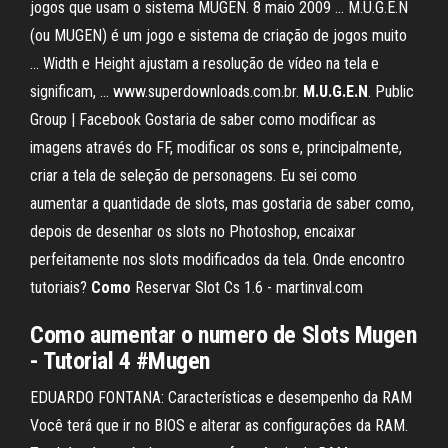
jogos que usam o sistema MUGEN. 8 maio 2009 ... M.U.G.E.N
(ou MUGEN) é um jogo e sistema de criação de jogos muito
... Width e Height ajustam a resolução de vídeo na tela e
significam, ... www.superdownloads.com.br.
M.U.G.E.N
. Public
Group | Facebook Gostaria de saber como modificar as
imagens através do FF, modificar os sons e, principalmente,
criar a tela de seleção de personagens. Eu sei como
aumentar a quantidade de slots, mas gostaria de saber como,
depois de desenhar os slots no Photoshop, encaixar
perfeitamente nos slots modificados da tela. Onde encontro
tutoriais?
Como
Reservar Slot Cs 1.6 - martinval.com
Como aumentar o numero de Slots Mugen
- Tutorial 4 #Mugen
EDUARDO FONTANA: Características e desempenho da RAM
Você terá que ir no BIOS e alterar as configurações da RAM.